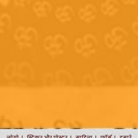
लोगो |
स्टिकर और पोस्टर |
साहित्य |
फॉर्म |
हमारे